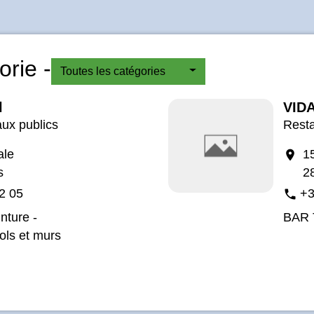
rie -
Toutes les catégories
l
VID
aux publics
Resta
ale
1
location_on
s
2
2 05
+3
phone
nture -
BAR 
ols et murs