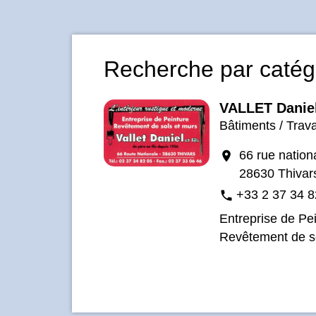
Recherche par catégo
VALLET Danie
Bâtiments / Trav
66 rue nation
location_on
28630 Thivar
+33 2 37 34 8
phone
Entreprise de Pei
Revêtement de s