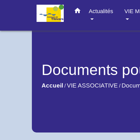
home
Actualités
VIE 
Documents pou
Accueil
VIE ASSOCIATIVE
Docume
/
/