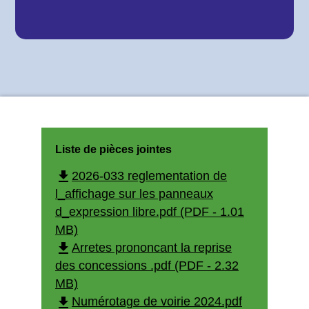
Liste de pièces jointes
file_download
2026-033 reglementation de
l_affichage sur les panneaux
d_expression libre.pdf (PDF - 1.01
MB)
file_download
Arretes prononcant la reprise
des concessions .pdf (PDF - 2.32
MB)
file_download
Numérotage de voirie 2024.pdf