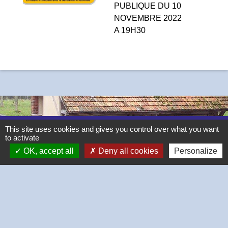
PUBLIQUE DU 10
NOVEMBRE 2022
A 19H30
This site uses cookies and gives you control over what you want
Contacts
to activate
OK, accept all
Deny all cookies
Personalize
Commune de Thivars
2 place de la Mairie
28630 Thivars - FRANCE
+33 2 37 26 40 21