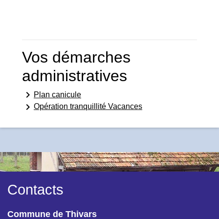
Vos démarches
administratives
keyboard_arrow_right
Plan canicule
keyboard_arrow_right
Opération tranquillité Vacances
Contacts
Commune de Thivars