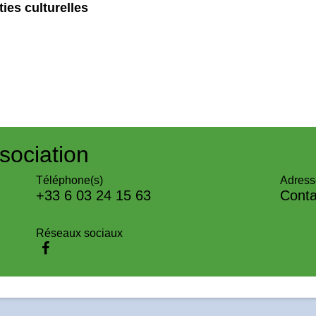
ies culturelles
sociation
Téléphone(s)
Adress
+33 6 03 24 15 63
Conta
Réseaux sociaux