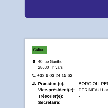
Culture
location_on
40 rue Gunther
28630 Thivars
+33 6 03 24 15 63
phone
Président(e):
BORGIOLI-PER
people
Vice-président(e):
PERINEAU Laet
Trésorier(e):
-
Secrétaire:
-