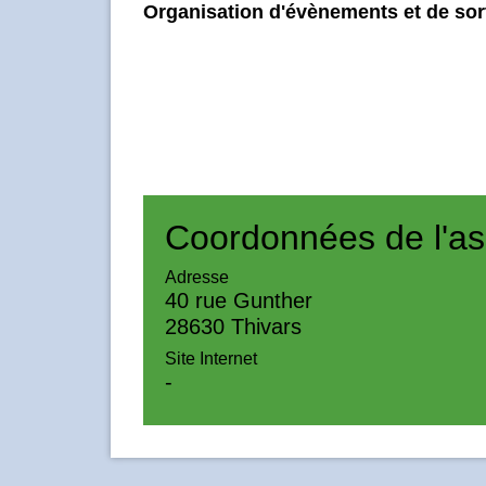
Organisation d'évènements et de sort
Coordonnées de l'as
Adresse
40 rue Gunther
28630 Thivars
Site Internet
-