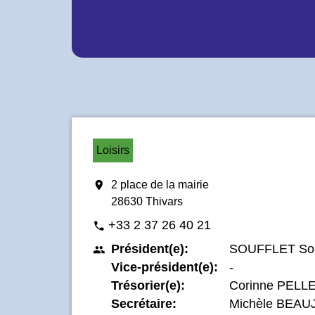
Loisirs
location_on
2 place de la mairie
28630 Thivars
+33 2 37 26 40 21
phone
Président(e):
SOUFFLET So
people
Vice-président(e):
-
Trésorier(e):
Corinne PELL
Secrétaire:
Michèle BEA