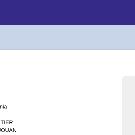
nia
ETIER
UJOUAN