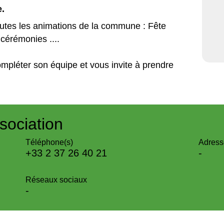
.
outes les animations de la commune : Fête
 cérémonies ....
pléter son équipe et vous invite à prendre
sociation
Téléphone(s)
Adress
+33 2 37 26 40 21
-
Réseaux sociaux
-