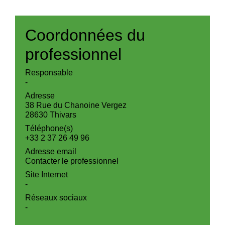
Coordonnées du
professionnel
Responsable
-
Adresse
38 Rue du Chanoine Vergez
28630 Thivars
Téléphone(s)
+33 2 37 26 49 96
Adresse email
Contacter le professionnel
Site Internet
-
Réseaux sociaux
-