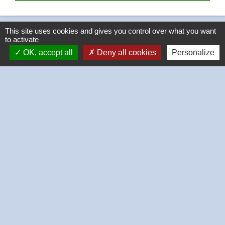
This site uses cookies and gives you control over what you want
to activate
OK, accept all
Deny all cookies
Personalize
Contacts
Commune de Thivars
2 place de la Mairie
28630 Thivars - FRANCE
+33 2 37 26 40 21
-
-
Mentions légales
Politique de confidentialité
-
-
Accessibilité
Plan du site
Gestion des cookies