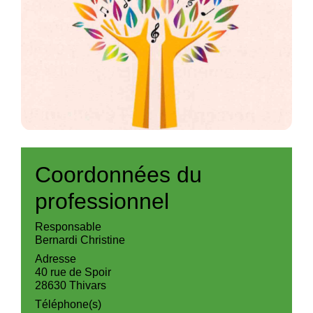
Coordonnées du
professionnel
Responsable
Bernardi Christine
Adresse
40 rue de Spoir
28630 Thivars
Téléphone(s)