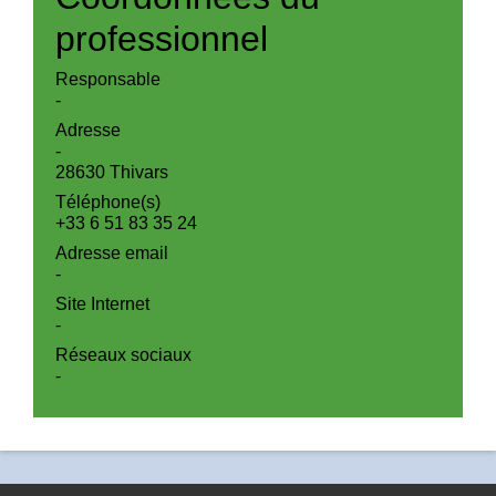
professionnel
Responsable
-
Adresse
-
28630 Thivars
Téléphone(s)
+33 6 51 83 35 24
Adresse email
-
Site Internet
-
Réseaux sociaux
-