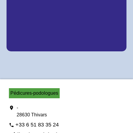
Pédicures-podologues
location_on
-
28630 Thivars
+33 6 51 83 35 24
phone