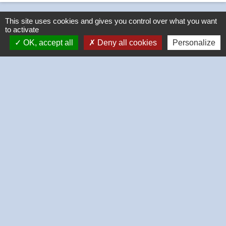
This site uses cookies and gives you control over what you want
to activate
OK, accept all
Deny all cookies
Personalize
Contacts
Commune de Thivars
2 place de la Mairie
28630 Thivars - FRANCE
+33 2 37 26 40 21
-
-
Mentions légales
Politique de confidentialité
-
-
Accessibilité
Plan du site
Gestion des cookies