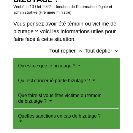
Vérifié le 10 Oct 2022 - Direction de l'information légale et
administrative (Première ministre)
Vous pensez avoir été témoin ou victime de
bizutage ? Voici les informations utiles pour
faire face à cette situation.
Tout replier
Tout déplier
keyboard_arrow_up
keyboard_arrow_down
Qu'est-ce que le bizutage ?
Qui est concerné par le bizutage ?
Que faire si vous êtes victime ou témoin
de bizutage ?
Quelles sanctions en cas de bizutage ?