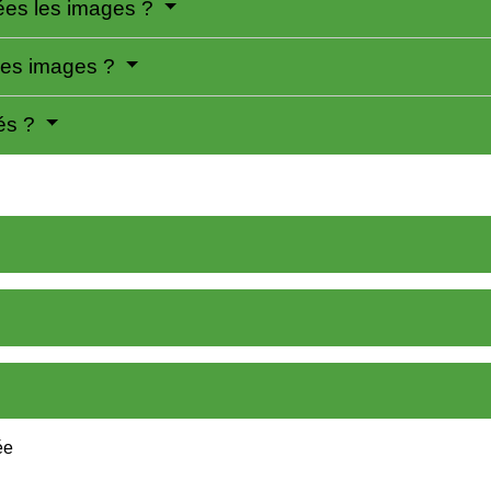
ées les images ?
les images ?
tés ?
ée