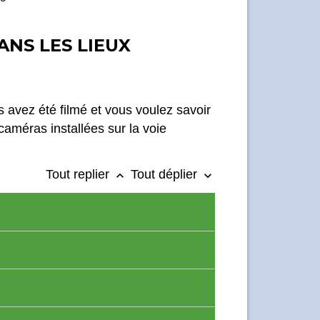
ANS LES LIEUX
 avez été filmé et vous voulez savoir
améras installées sur la voie
Tout replier
Tout déplier
keyboard_arrow_up
keyboard_arrow_down