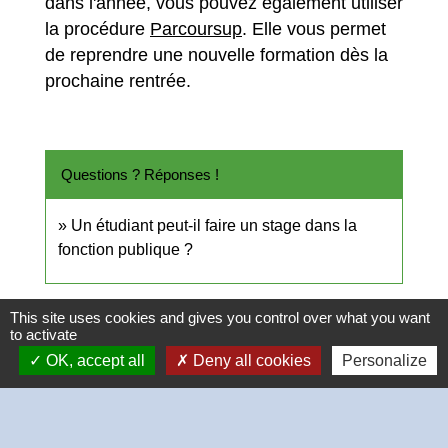
dans l'année, vous pouvez également utiliser
la procédure
Parcoursup
. Elle vous permet
de reprendre une nouvelle formation dès la
prochaine rentrée.
Questions ? Réponses !
Un étudiant peut-il faire un stage dans la
fonction publique ?
Signaler une erreur sur cette page
This site uses cookies and gives you control over what you want
to activate
OK, accept all
Deny all cookies
Personalize