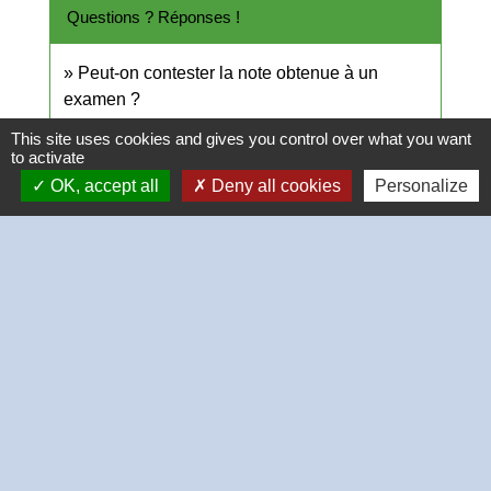
Questions ? Réponses !
Peut-on contester la note obtenue à un
examen ?
Comment obtenir la copie d'un diplôme ?
This site uses cookies and gives you control over what you want
to activate
OK, accept all
Deny all cookies
Personalize
Signaler une erreur sur cette page
Contacts
Commune de Thivars