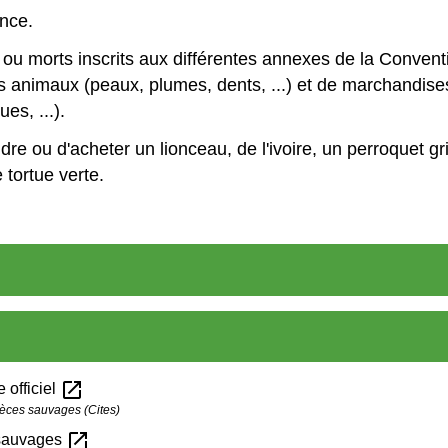
ance.
ou morts inscrits aux différentes annexes de la Convent
 animaux (peaux, plumes, dents, ...) et de marchandise
es, ...).
endre ou d'acheter un lionceau, de l'ivoire, un perroquet 
 tortue verte.
open_in_new
 officiel
pèces sauvages (Cites)
open_in_new
 sauvages