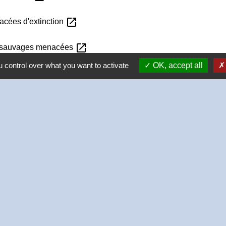
open_in_new
acées d'extinction
open_in_new
s sauvages menacées
 control over what you want to activate
OK, accept all