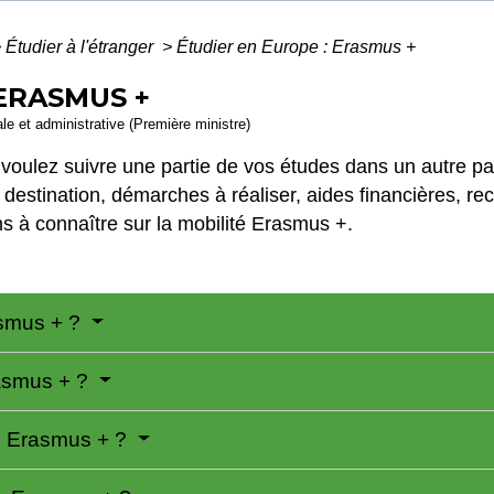
>
Étudier à l'étranger
>
Étudier en Europe : Erasmus +
 ERASMUS +
gale et administrative (Première ministre)
 voulez suivre une partie de vos études dans un autre p
 destination, démarches à réaliser, aides financières, re
ons à connaître sur la mobilité Erasmus +.
asmus + ?
asmus + ?
té Erasmus + ?