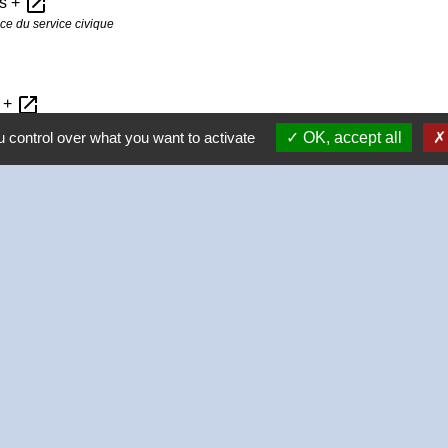
open_in_new
us +
e du service civique
open_in_new
s +
 control over what you want to activate
OK, accept all