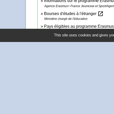
Informations sur le programme Erasm
Agence Erasmus+ France Jeunesse et Sport/Agenc
open_in_new
Bourses d'études à l'étranger
Ministère chargé de l'éducation
Pays éligibles au programme Erasmu
Commission européenne
This site uses cookies and gives you
Contacts
Commune de Thivars
2 place de la Mairie