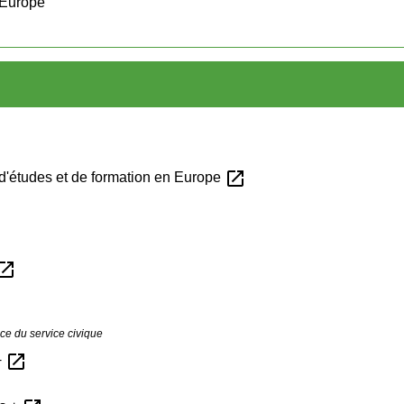
 Europe
open_in_new
 d'études et de formation en Europe
w
en_in_new
e du service civique
open_in_new
+