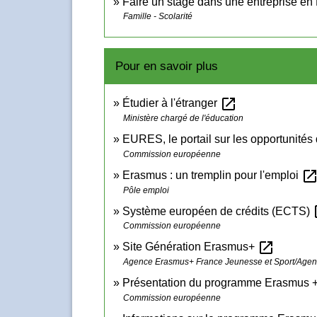
Faire un stage dans une entreprise en
Famille - Scolarité
Pour en savoir plus
open_in_new
Étudier à l'étranger
Ministère chargé de l'éducation
EURES, le portail sur les opportunités
Commission européenne
open_in_ne
Erasmus : un tremplin pour l'emploi
Pôle emploi
op
Système européen de crédits (ECTS)
Commission européenne
open_in_new
Site Génération Erasmus+
Agence Erasmus+ France Jeunesse et Sport/Agenc
Présentation du programme Erasmus 
Commission européenne