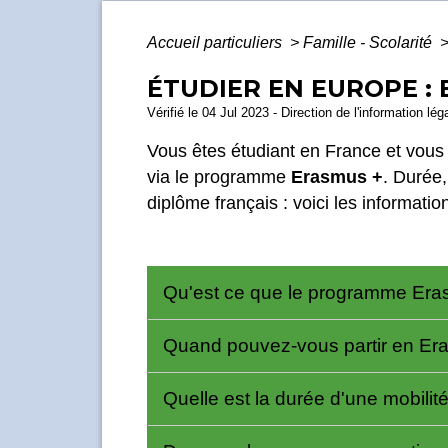
Accueil particuliers
>
Famille - Scolarité
ÉTUDIER EN EUROPE :
Vérifié le 04 Jul 2023 - Direction de l'information lé
Vous êtes étudiant en France et vous
via le programme
Erasmus +
. Durée,
diplôme français : voici les informati
Qu'est ce que le programme Er
Quand pouvez-vous partir en Er
Quelle est la durée d'une mobili