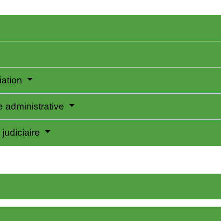
iation
e administrative
judiciaire