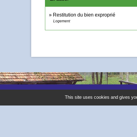
Restitution du bien exproprié
Logement
Contacts
This site uses cookies and gives you
Commune de Thivars
2 place de la Mairie
28630 Thivars - FRANCE
+33 2 37 26 40 21