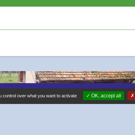
 control over what you want to activate
OK, accept all