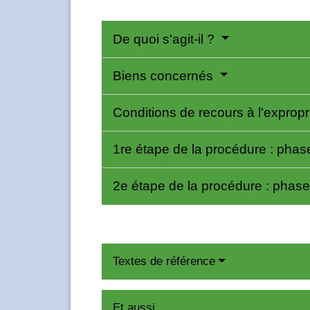
De quoi s'agit-il ?
Biens concernés
Conditions de recours à l'expropr
1re étape de la procédure : phas
2e étape de la procédure : phase 
Textes de référence
Et aussi