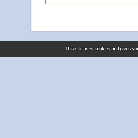
This site uses cookies and gives you
Contacts
Commune de Thivars
2 place de la Mairie
28630 Thivars - FRANCE
+33 2 37 26 40 21
-
Mentions légales
Politique de confidentialité