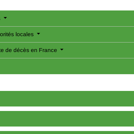
s
orités locales
acte de décès en France