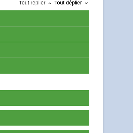
Tout replier
Tout déplier
keyboard_arrow_up
keyboard_arrow_down