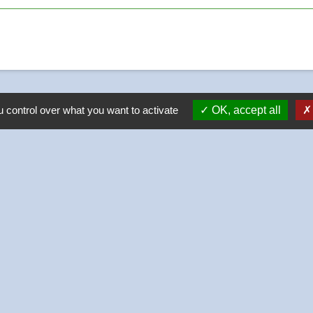
 control over what you want to activate
OK, accept all
-
-
-
Accessibilité
Plan du site
Gestion des cookies