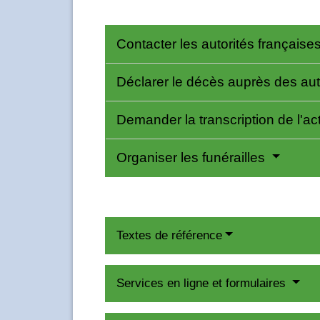
Contacter les autorités française
Déclarer le décès auprès des aut
Demander la transcription de l'
Organiser les funérailles
Textes de référence
Services en ligne et formulaires