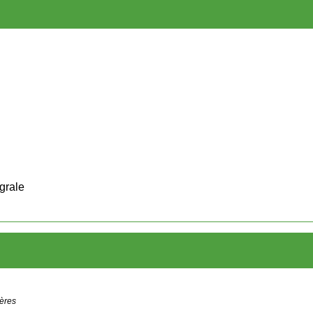
grale
gères