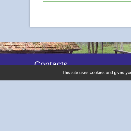
Contacts
This site uses cookies and gives you
Commune de Thivars
2 place de la Mairie
28630 Thivars - FRANCE
+33 2 37 26 40 21
-
Mentions légales
Politique de confidentialité