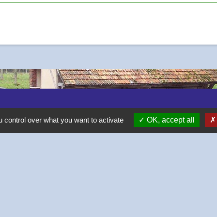
 control over what you want to activate
OK, accept all
-
-
-
Accessibilité
Plan du site
Gestion des cookies