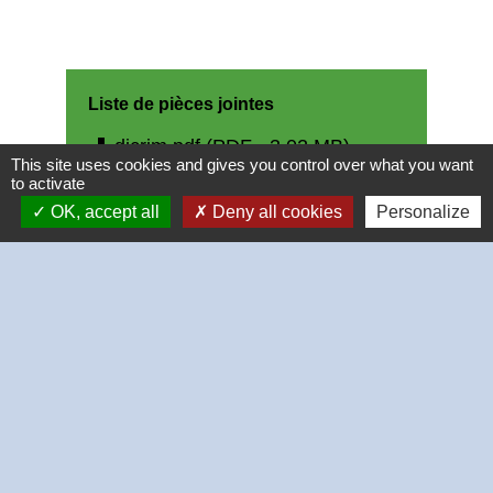
Liste de pièces jointes
file_download
dicrim.pdf (PDF - 3.02 MB)
This site uses cookies and gives you control over what you want
to activate
OK, accept all
Deny all cookies
Personalize
Contacts