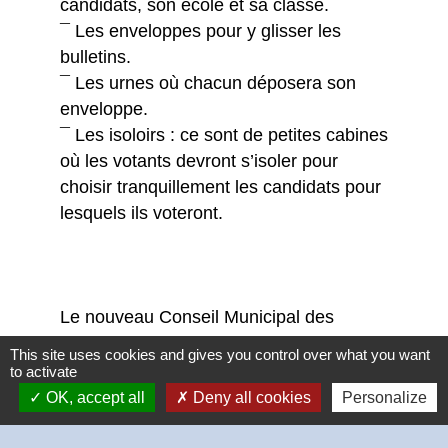
candidats, son école et sa classe.
¯ Les enveloppes pour y glisser les
bulletins.
¯ Les urnes où chacun déposera son
enveloppe.
¯ Les isoloirs : ce sont de petites cabines
où les votants devront s’isoler pour
choisir tranquillement les candidats pour
lesquels ils voteront.
Le nouveau Conseil Municipal des
Jeunes se mettra rapidement au travail.
This site uses cookies and gives you control over what you want
Au cours de la première séance plénière
to activate
(où tous les élus sont réunis dans la
OK, accept all
Deny all cookies
Personalize
salle du Conseil de la Mairie, chacun
exposera ses idées, ses projets.