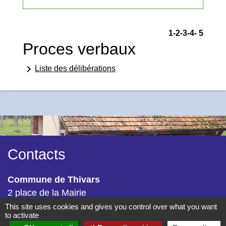
1
-2
-3
-4
-
5
Proces verbaux
keyboard_arrow_right
Liste des délibérations
Contacts
Commune de Thivars
2 place de la Mairie
28630 Thivars - FRANCE
This site uses cookies and gives you control over what you want
to activate
+33 2 37 26 40 21