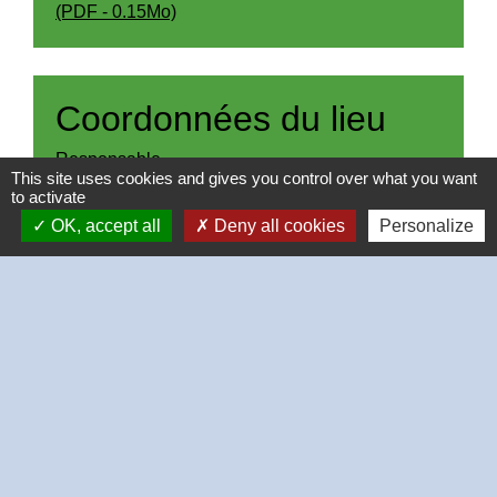
(PDF - 0.15Mo)
Coordonnées du lieu
Responsable
This site uses cookies and gives you control over what you want
-
to activate
Adresse
OK, accept all
Deny all cookies
Personalize
Place de la mairie
28630 Thivars
Téléphone(s)
+33 2 37 26 40 21
Adresse email
-
Site Internet
-
Réseaux sociaux
-