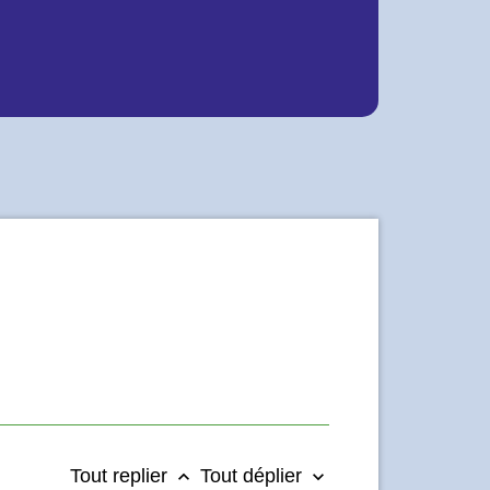
Tout replier
Tout déplier
keyboard_arrow_up
keyboard_arrow_down