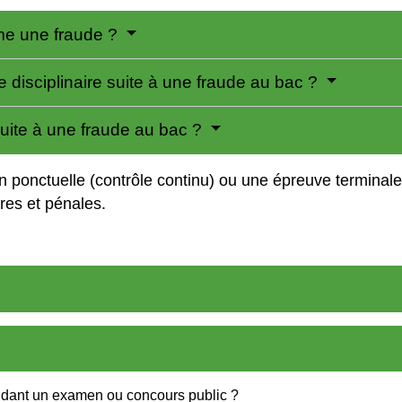
me une fraude ?
disciplinaire suite à une fraude au bac ?
uite à une fraude au bac ?
on ponctuelle (contrôle continu) ou une épreuve termina
res et pénales.
endant un examen ou concours public ?