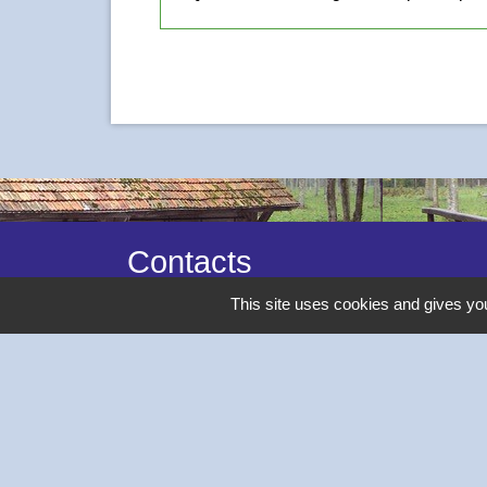
Contacts
This site uses cookies and gives you
Commune de Thivars
2 place de la Mairie
28630 Thivars - FRANCE
+33 2 37 26 40 21
-
Mentions légales
Politique de confidentialité