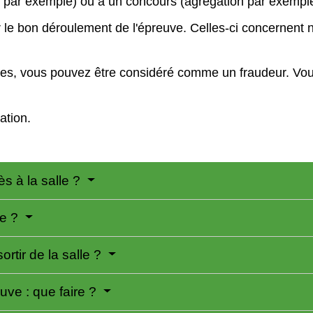
 par exemple) ou à un concours (agrégation par exempl
le bon déroulement de l'épreuve. Celles-ci concernent no
nes, vous pouvez être considéré comme un fraudeur. Vo
ation.
ès à la salle ?
de ?
ortir de la salle ?
euve : que faire ?