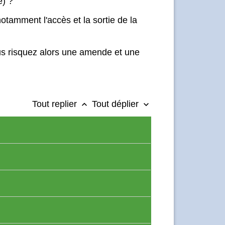
e) ?
tamment l'accès et la sortie de la
us risquez alors une amende et une
Tout replier
Tout déplier
keyboard_arrow_up
keyboard_arrow_down