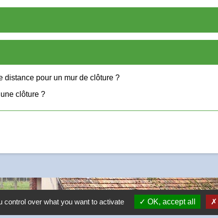
e distance pour un mur de clôture ?
 une clôture ?
 control over what you want to activate
OK, accept all