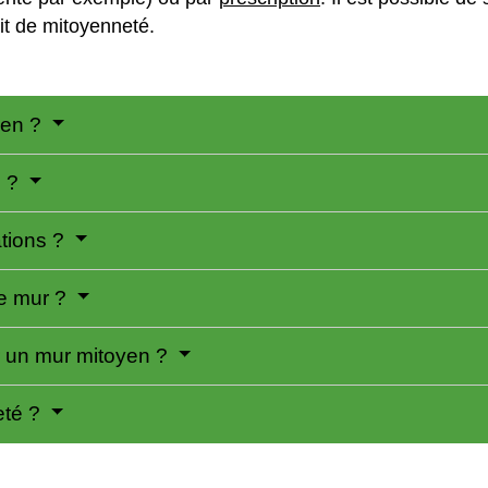
it de mitoyenneté.
yen ?
é ?
tions ?
 le mur ?
 un mur mitoyen ?
eté ?