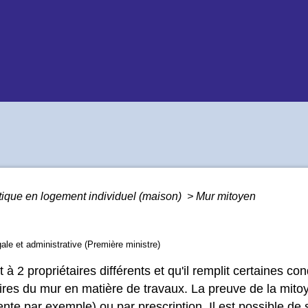
tique en logement individuel (maison)
>
Mur mitoyen
gale et administrative (Première ministre)
 à 2 propriétaires différents et qu'il remplit certaines c
étaires du mur en matière de travaux. La preuve de la mit
 vente par exemple) ou par
prescription
. Il est possible d