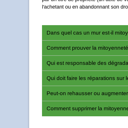
l'achetant ou en abandonnant son dro
Dans quel cas un mur est-il mito
Comment prouver la mitoyennet
Qui est responsable des dégrada
Qui doit faire les réparations sur
Peut-on rehausser ou augmenter
Comment supprimer la mitoyenn