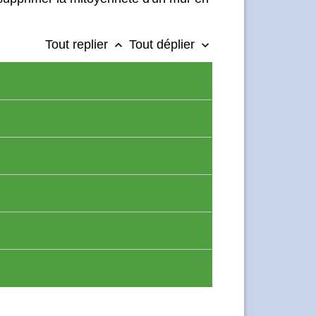
Tout replier
Tout déplier
keyboard_arrow_up
keyboard_arrow_down