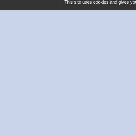
This site uses cookies and gives you
Contacts
Commune de Thivars
2 place de la Mairie
28630 Thivars - FRANCE
+33 2 37 26 40 21
-
Mentions légales
Politique de confidentialité