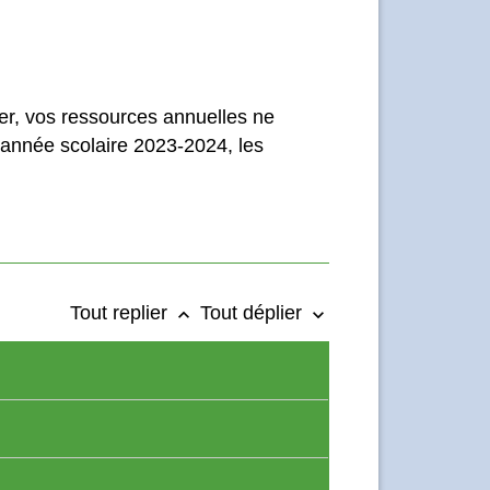
ier, vos ressources annuelles ne
'année scolaire 2023-2024, les
Tout replier
Tout déplier
keyboard_arrow_up
keyboard_arrow_down