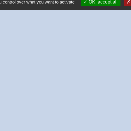
 control over what you want to activate
OK, accept all
-
-
-
Accessibilité
Plan du site
Gestion des cookies