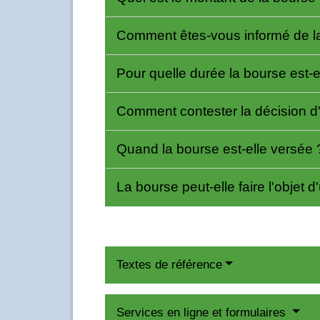
Comment êtes-vous informé de la 
Pour quelle durée la bourse est-e
Comment contester la décision d'
Quand la bourse est-elle versée
La bourse peut-elle faire l'objet 
Textes de référence
Services en ligne et formulaires