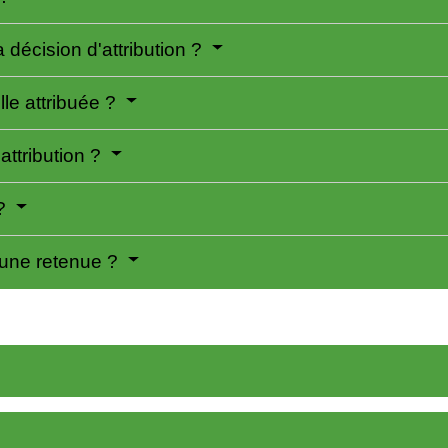
décision d'attribution ?
lle attribuée ?
attribution ?
 ?
d'une retenue ?