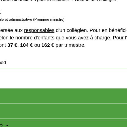
S
gale et administrative (Première ministre)
 versée aux
responsables
d'un collégien. Pour en bénéfic
elon le nombre d'enfants que vous avez à charge. Pour l
sont
37 €
,
104 €
ou
162 €
par trimestre.
ned
 ?